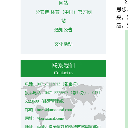
网站
思想
分安博·体育（中国）官方网
来，
站
级，
通知公告
文化活动
联系我们
Contact us
电话：0471-5223613（张宝桐）
投诉电话：0471-5223607（总师办）、0471-
5223600（经营管理部）
邮箱：imzs@kursatural.com
网址：//kursatural.com/
地址：内蒙古自治区呼和浩特市赛罕区鄂尔