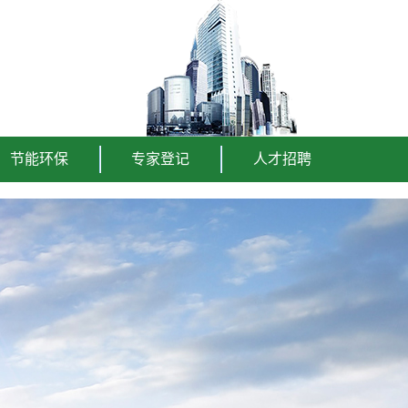
节能环保
专家登记
人才招聘