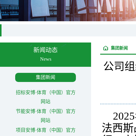
集团新闻
新闻动态
News
公司组
集团新闻
招标安博·体育（中国）官方
网站
节能安博·体育（中国）官方
20
网站
法西斯
项目安博·体育（中国）官方