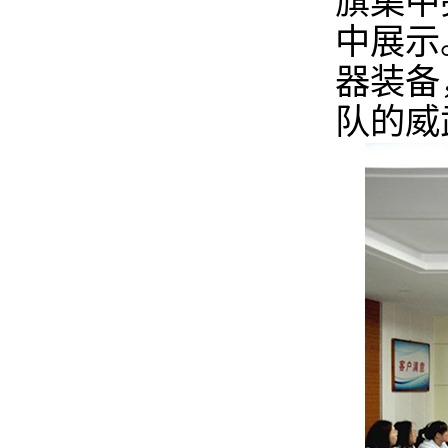
旗集中
中展示
器装备
队的威