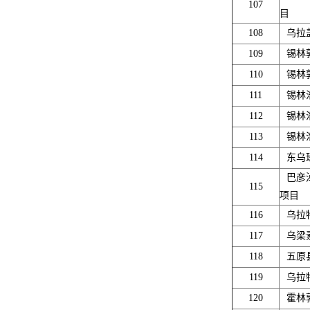
107
目
108
乌拉
109
锡林
110
锡林
111
锡林
112
锡林
113
锡林
114
东乌
巴彦
115
项目
116
乌拉
117
乌梁
118
五原
119
乌拉
120
霍林