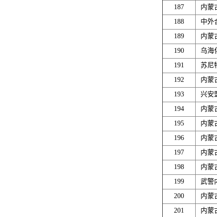
187
内蒙
188
中外
189
内蒙
190
乌海
191
苏尼
192
内蒙
193
兴安
194
内蒙
195
内蒙
196
内蒙
197
内蒙
198
内蒙
199
武警
200
内蒙
201
内蒙