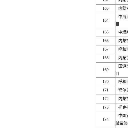
163
内蒙
中海
164
目
165
中煤
166
内蒙
167
呼和
168
内蒙
国道
169
目
170
呼和
171
鄂尔
172
内蒙
173
托克
中国
174
验室仪