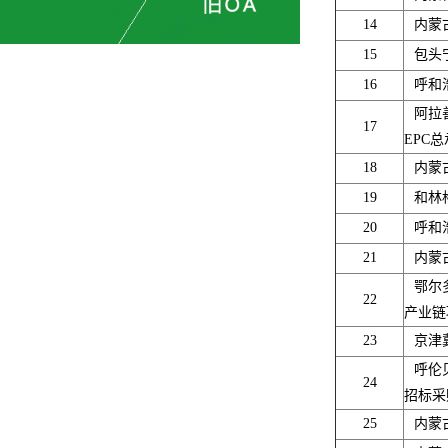
14
内蒙
15
包头
16
呼和
阿拉
17
EPC
18
内蒙
19
和林
20
呼和
21
内蒙
鄂尔
22
产业链
23
京津
呼伦
24
招标采
25
内蒙