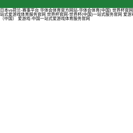
日本vs荷兰-赛事平台
华体会体育官方网站-华体会体育(中国)
世界杯官网
站式爱游戏体育服务官网
世界杯官网-世界杯(中国)一站式服务官网
爱游
（中国）
爱游戏-中国一站式爱游戏体育服务官网