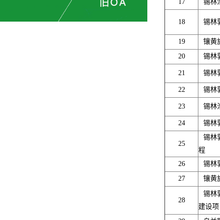
17
锡林
18
锡林
19
镶黄
20
锡林
21
锡林
22
锡林
23
锡林
24
锡林
锡林
25
程
26
锡林
27
镶黄
锡林
28
建设项