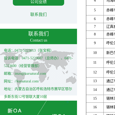
4
乌海
公司业绩
5
赤峰
联系我们
6
赤峰
7
辽真
联系我们
8
赤峰
Contact us
9
呼伦
电话：0471-5223613（张宝桐）
10
新巴
投诉电话：0471-5223607（总师办）、0471-
11
呼伦
5223600（经营管理部）
12
呼伦
邮箱：imzs@kursatural.com
13
通辽
网址：//kursatural.com/
地址：内蒙古自治区呼和浩特市赛罕区鄂尔
14
通辽
多斯东街12号银联大厦10层
15
锡林
16
锡林