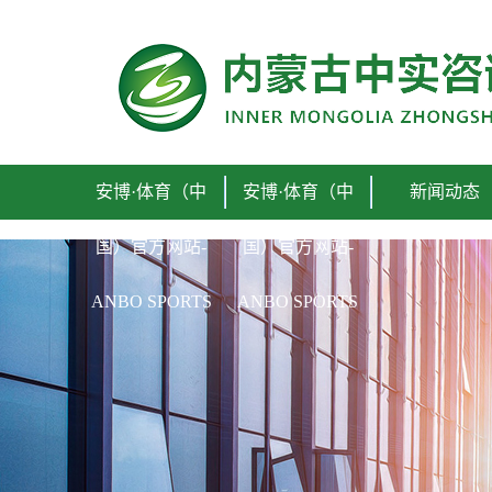
安博·体育（中国）官方网站
安博·体育（中
安博·体育（中
新闻动态
国）官方网站-
国）官方网站-
ANBO SPORTS
ANBO SPORTS