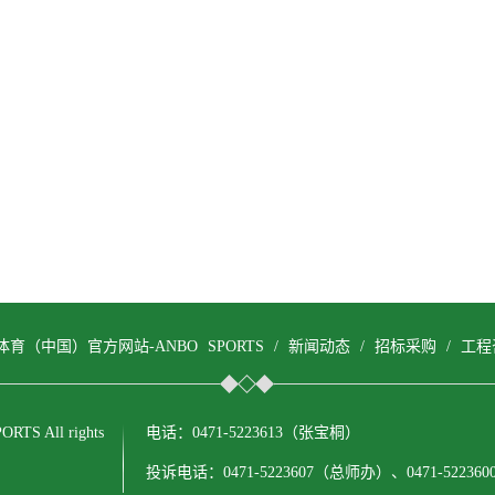
体育（中国）官方网站-ANBO SPORTS
/
新闻动态
/
招标采购
/
工程
S All rights
电话：0471-5223613（张宝桐）
投诉电话：0471-5223607（总师办）、0471-522