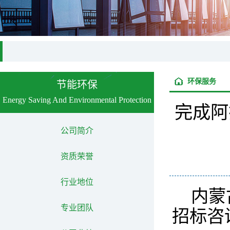
环保服务
节能环保
Energy Saving And Environmental Protection
完成阿
公司简介
资质荣誉
行业地位
内蒙
专业团队
招标咨