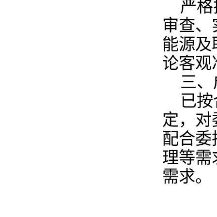
严格
审查、
能源及
论客观
三、
已按
定，对
配合委
理等需
需求。