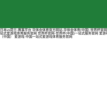
日本vs荷兰-赛事平台
华体会体育官方网站-华体会体育(中国)
世界杯官网
站式爱游戏体育服务官网
世界杯官网-世界杯(中国)一站式服务官网
爱游
（中国）
爱游戏-中国一站式爱游戏体育服务官网