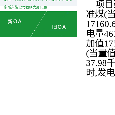
项目
多斯东街12号银联大厦10层
准煤(当
1716
电量46
加值17
(当量
37.9
时,发电