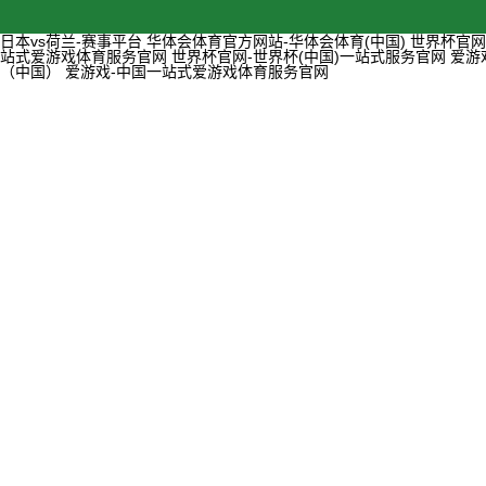
日本vs荷兰-赛事平台
华体会体育官方网站-华体会体育(中国)
世界杯官网
站式爱游戏体育服务官网
世界杯官网-世界杯(中国)一站式服务官网
爱游
（中国）
爱游戏-中国一站式爱游戏体育服务官网