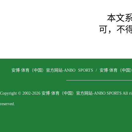
本文
可，不
安博·体育（中国）官方网站-ANBO SPORTS
/
安博·体育（中国）
Copyright © 2002-2026 安博·体育（中国）官方网站-ANBO SPORTS All rig
reserved.