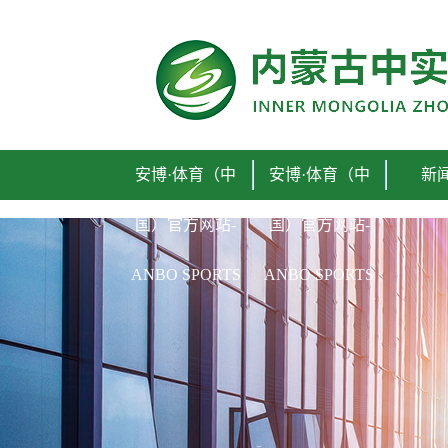
安博·体育（中国）官方网站
安博·体育（中
安博·体育（中
新
国）官方网站-
国）官方网站-
ANBO SPORTS
ANBO SPORTS