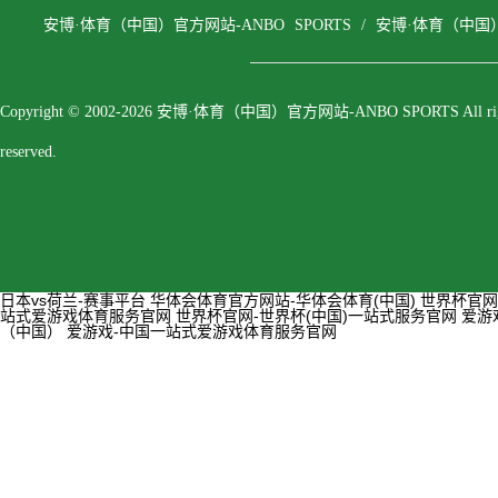
安博·体育（中国）官方网站-ANBO SPORTS
/
安博·体育（中国）
Copyright © 2002-2026 安博·体育（中国）官方网站-ANBO SPORTS All rig
reserved.
日本vs荷兰-赛事平台
华体会体育官方网站-华体会体育(中国)
世界杯官网
站式爱游戏体育服务官网
世界杯官网-世界杯(中国)一站式服务官网
爱游
（中国）
爱游戏-中国一站式爱游戏体育服务官网