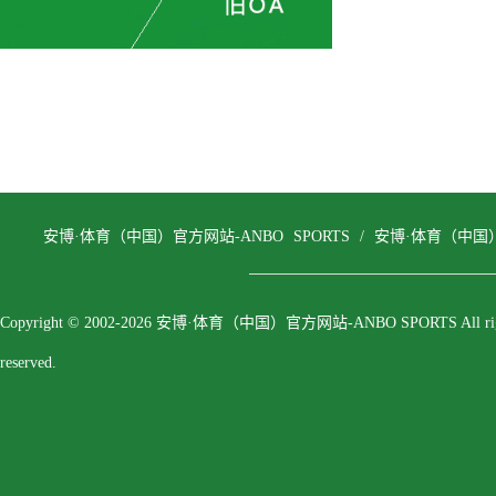
安博·体育（中国）官方网站-ANBO SPORTS
/
安博·体育（中国）
Copyright © 2002-2026 安博·体育（中国）官方网站-ANBO SPORTS All rig
reserved.