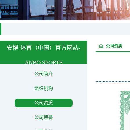
公司资质
安博·体育（中国）官方网站-
ANBO SPORTS
About us
公司简介
组织机构
公司资质
公司荣誉