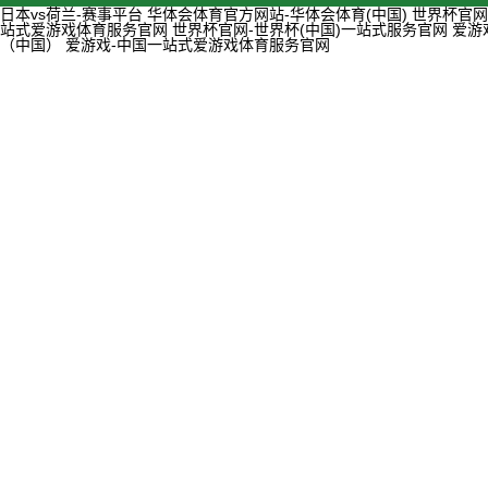
日本vs荷兰-赛事平台
华体会体育官方网站-华体会体育(中国)
世界杯官网
站式爱游戏体育服务官网
世界杯官网-世界杯(中国)一站式服务官网
爱游
（中国）
爱游戏-中国一站式爱游戏体育服务官网