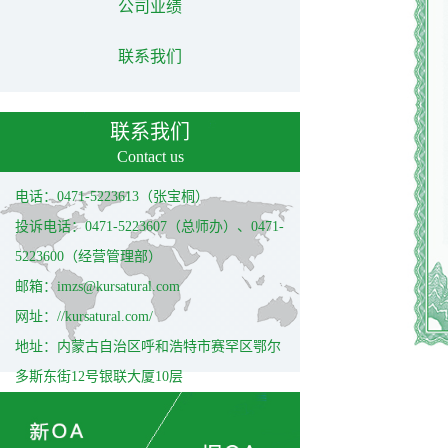
公司业绩
联系我们
联系我们
Contact us
电话：0471-5223613（张宝桐）
投诉电话：0471-5223607（总师办）、0471-
5223600（经营管理部）
邮箱：imzs@kursatural.com
网址：//kursatural.com/
地址：内蒙古自治区呼和浩特市赛罕区鄂尔
多斯东街12号银联大厦10层