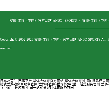
安博·体育（中国）官方网站-ANBO SPORTS
/
安博·体育（中国）
Copyright © 2002-2026 安博·体育（中国）官方网站-ANBO SPORTS All rig
reserved.
日本vs荷兰-赛事平台
华体会体育官方网站-华体会体育(中国)
世界杯官网
站式爱游戏体育服务官网
世界杯官网-世界杯(中国)一站式服务官网
爱游
（中国）
爱游戏-中国一站式爱游戏体育服务官网