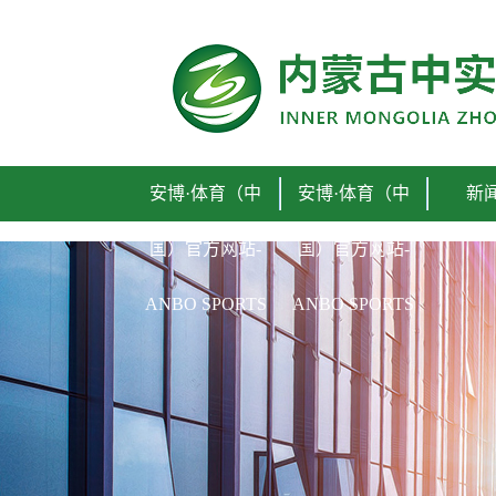
安博·体育（中国）官方网站
安博·体育（中
安博·体育（中
新
国）官方网站-
国）官方网站-
ANBO SPORTS
ANBO SPORTS