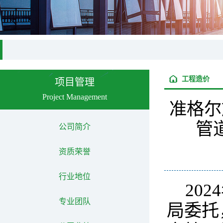
工程造价
项目管理
Project Management
准格尔
管
公司简介
资质荣誉
行业地位
20
专业团队
局委托