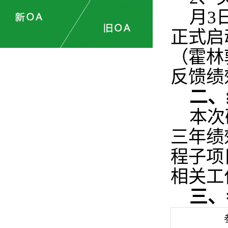
月3
正式启
（霍林
反馈绩
二、
本次
三年绩
程子项
相关工
三、