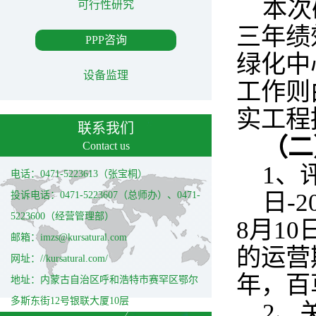
本次
可行性研究
三年绩
PPP咨询
绿化中
设备监理
工作则
实工程
联系我们
（二
Contact us
1、
电话：0471-5223613（张宝桐）
日-2
投诉电话：0471-5223607（总师办）、0471-
5223600（经营管理部）
8月1
邮箱：imzs@kursatural.com
的运营
网址：//kursatural.com/
年，百
地址：内蒙古自治区呼和浩特市赛罕区鄂尔
多斯东街12号银联大厦10层
2、