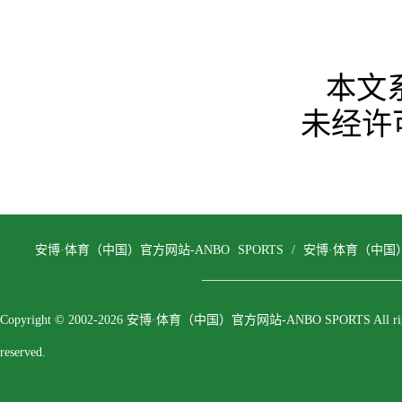
本文
未经许
安博·体育（中国）官方网站-ANBO SPORTS
/
安博·体育（中国）
Copyright © 2002-2026 安博·体育（中国）官方网站-ANBO SPORTS All rig
reserved.