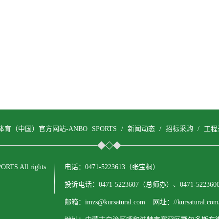
体育（中国）官方网站-ANBO SPORTS
/
新闻动态
/
招标采购
/
工程
S All rights
电话：0471-5223613（张宝桐）
投诉电话：0471-5223607（总师办）、0471-522
邮箱：imzs@kursatural.com 网址：//kursatural.com