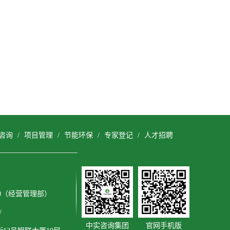
咨询
/
项目管理
/
节能环保
/
专家登记
/
人才招聘
3600（经营管理部）
/
中实咨询集团
官网手机版