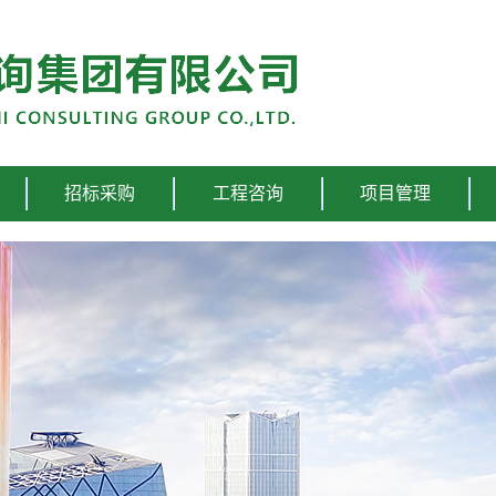
招标采购
工程咨询
项目管理