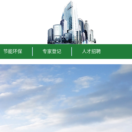
节能环保
专家登记
人才招聘