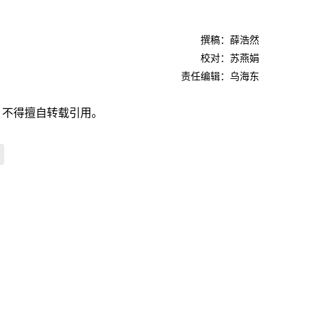
撰稿：薛浩然
校对：苏燕娟
责任编辑：乌海东
，不得擅自转载引用。