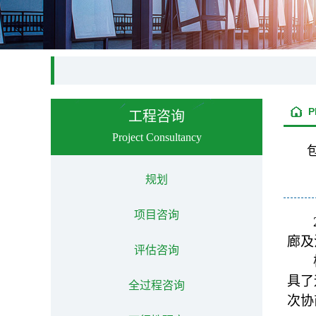
P
工程咨询
Project Consultancy
规划
项目咨询
廊及
评估咨询
具了
全过程咨询
次协