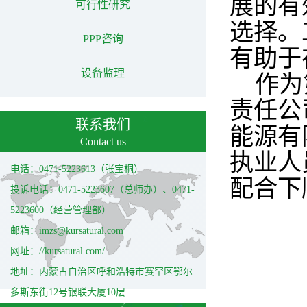
展的有
可行性研究
选择。
PPP咨询
有助于
设备监理
作为
责任公
联系我们
能源有
Contact us
执业人
电话：0471-5223613（张宝桐）
配合下
投诉电话：0471-5223607（总师办）、0471-
5223600（经营管理部）
邮箱：imzs@kursatural.com
网址：//kursatural.com/
地址：内蒙古自治区呼和浩特市赛罕区鄂尔
多斯东街12号银联大厦10层