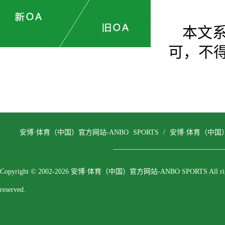
本文
可，不
安博·体育（中国）官方网站-ANBO SPORTS
/
安博·体育（中国）
Copyright © 2002-2026 安博·体育（中国）官方网站-ANBO SPORTS All rig
reserved.