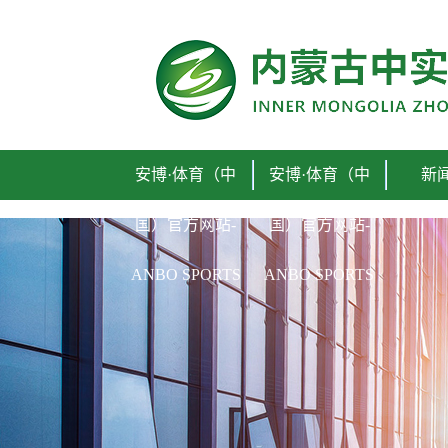
安博·体育（中国）官方网站
安博·体育（中
安博·体育（中
新
国）官方网站-
国）官方网站-
ANBO SPORTS
ANBO SPORTS