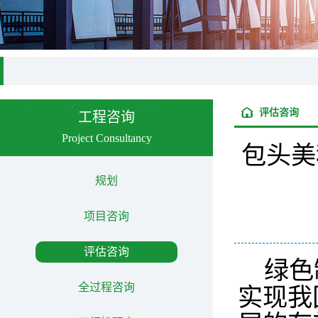
评估咨询
工程咨询
Project Consultancy
包头美
规划
项目咨询
评估咨询
绿色
全过程咨询
实现我