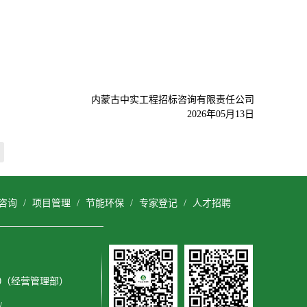
内蒙古中实工程招标咨询有限责任公司
2026年05月13日
咨询
/
项目管理
/
节能环保
/
专家登记
/
人才招聘
3600（经营管理部）
/