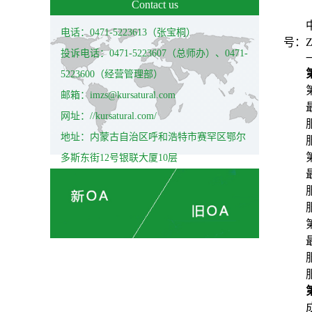
Contact us
电话：0471-5223613（张宝桐）
号：Z
投诉电话：0471-5223607（总师办）、0471-
5223600（经营管理部）
邮箱：imzs@kursatural.com
网址：//kursatural.com/
地址：内蒙古自治区呼和浩特市赛罕区鄂尔
多斯东街12号银联大厦10层