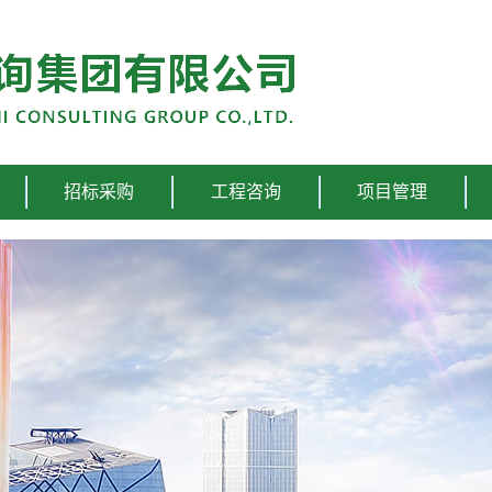
招标采购
工程咨询
项目管理