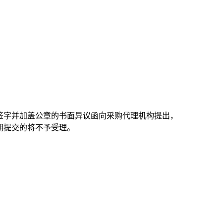
；
签字并加盖公章的书面异议函向采购代理机构提出，
期提交的将不予受理。