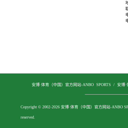
电
安博·体育（中国）官方网站-ANBO SPORTS
/
安博·
Copyright © 2002-2026 安博·体育（中国）官方网站-ANBO SPORT
reserved.