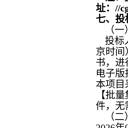
址：//
七、投
（一
投标人
京时间
书，进
电子版
本项目
【批量
件，无
（二
2026年