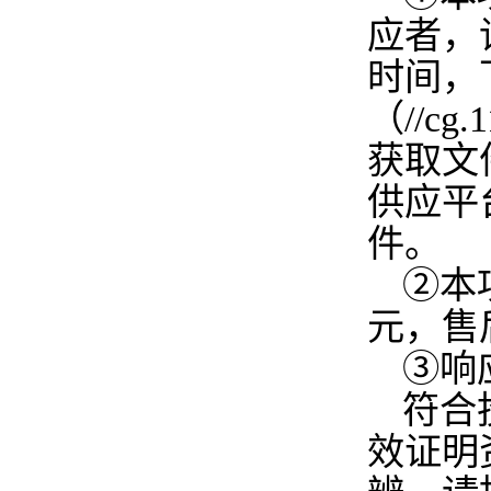
应者，请
时间，
（//c
获取文
供应平
件。
②本
元，售
③响
符合
效证明