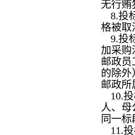
无行贿
8.
投
格被取
9.
投
加采购
邮政员
的除外
邮政所
10.
投
人、母
同一标
11.
投