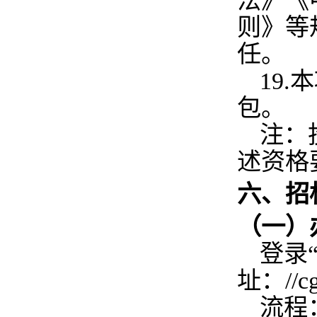
法》《
则》等
任。
19.
本
包。
注：
述资格
六、招
（一）
登录
址：//c
流程