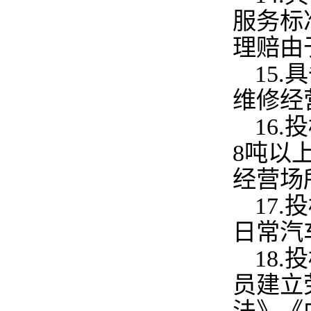
服务标
理赔由
15.
具
维修经
16.
投
8吨以
经营场
17.
投
日常汽
18.
投
员建立