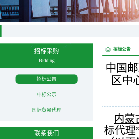
招标公告
招标采购
Bidding
中国邮
区中
招标公告
中标公示
国际贸易代理
内蒙
标代理
联系我们