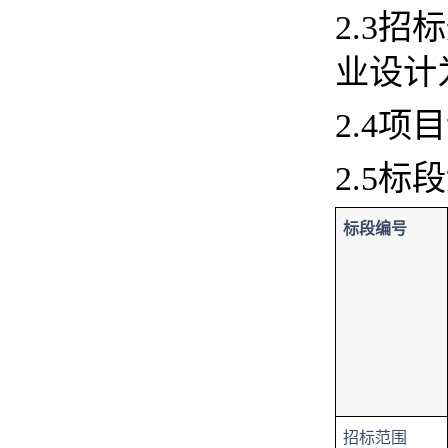
2.3
业设计
2.4项
2.5标
标段编号
招标范围