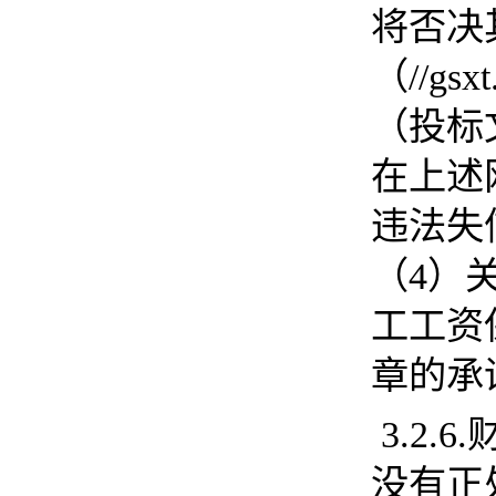
将否决
（//g
（投标
在上述
违法失
（4）
工工资
章的承
3.2.
没有正