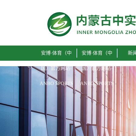
安博·体育（中国）官方网站
安博·体育（中
安博·体育（中
新
国）官方网站-
国）官方网站-
ANBO SPORTS
ANBO SPORTS