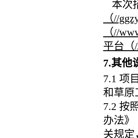
本次
（
//ggz
（
//www
平台（
7.其他
7.1
项
和草原
7.2
按
办法》
关规定