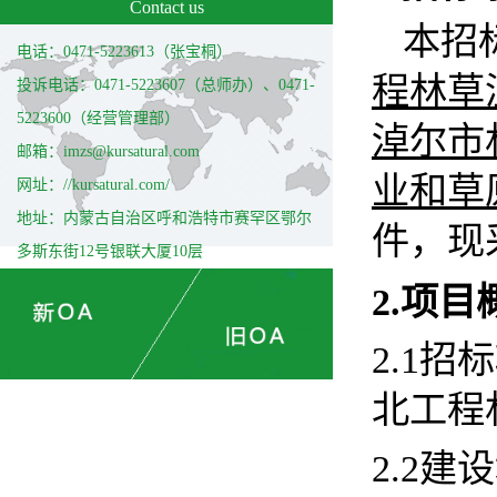
Contact us
本招
电话：0471-5223613（张宝桐）
程林草
投诉电话：0471-5223607（总师办）、0471-
5223600（经营管理部）
淖尔市
邮箱：imzs@kursatural.com
业和草
网址：//kursatural.com/
地址：内蒙古自治区呼和浩特市赛罕区鄂尔
件，现
多斯东街12号银联大厦10层
2.项
2.1
北工程
2.2