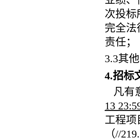
次投标
完全法
责任；
3.3其
4.招
凡有
13 23:5
工程项
（
//219