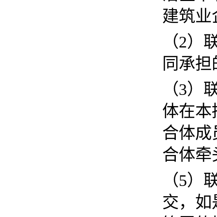
建筑业
（2）
同承担
（3）
体在本
合体成
合体牵
（5）
交，如