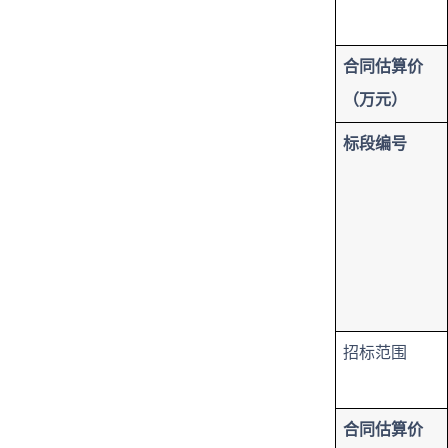
合同估算价
（万元）
标段编号
招标范围
合同估算价