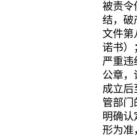
被责令
结，破
文件第
诺书）
严重违
公章，
成立后
管部门
明确认
形为准