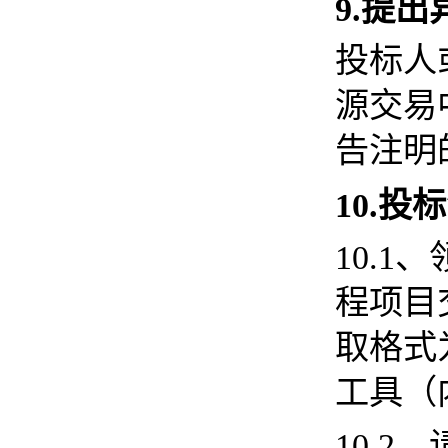
9.提
投标人
源交易
告注明
10.投
10.
程项目交易
取格式
工具（
10.