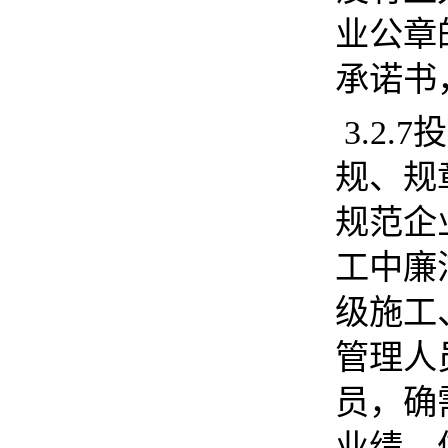
业公章
承诺书
3.2
规、规
规范企
工中廉
级施工
管理人
员，确
业绩、