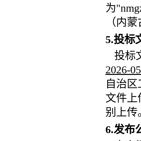
为
"nmgz
（内蒙
5.投
投标
2026-05
自治区
文件上
别上传
6.发