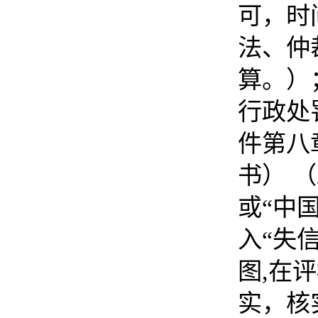
可，时
法、仲
算。）
行政处
件第八
书） （2
或“中国执
入“失
图,在
实，核