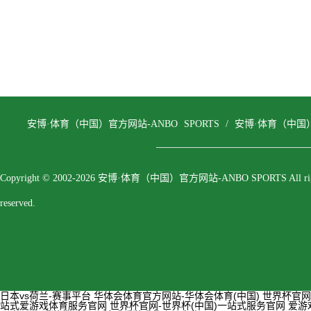
安博·体育（中国）官方网站-ANBO SPORTS
/
安博·体育（中国）
Copyright © 2002-2026 安博·体育（中国）官方网站-ANBO SPORTS All rig
reserved.
日本vs荷兰-赛事平台
华体会体育官方网站-华体会体育(中国)
世界杯官网
站式爱游戏体育服务官网
世界杯官网-世界杯(中国)一站式服务官网
爱游