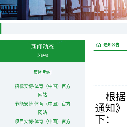
通知公告
新闻动态
News
集团新闻
招标安博·体育（中国）官方
根据
网站
节能安博·体育（中国）官方
通知》
网站
下：
项目安博·体育（中国）官方