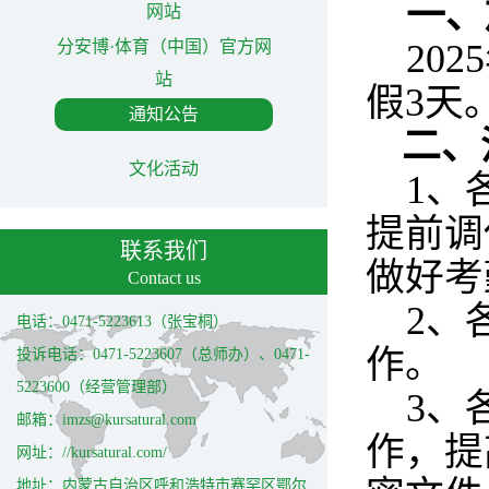
一、
网站
分安博·体育（中国）官方网
20
站
假3天
通知公告
二、
文化活动
1、
提前调
联系我们
做好考
Contact us
2、
电话：0471-5223613（张宝桐）
作。
投诉电话：0471-5223607（总师办）、0471-
5223600（经营管理部）
3、
邮箱：imzs@kursatural.com
作，提
网址：//kursatural.com/
地址：内蒙古自治区呼和浩特市赛罕区鄂尔