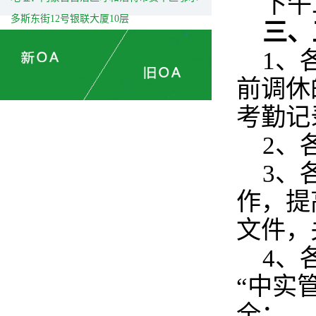
下午工
多斯东街12号银联大厦10层
三、
1、
前调休
考勤记
2、
3、
作，提
文件，
4、
“中实
全；