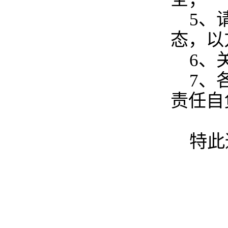
5、
态，以
6、
7、
责任自
特此