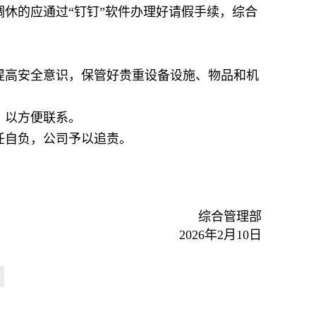
休的应通过“钉钉”软件办理好请假手续，综合
提高安全意识，保管好贵重设备设施、物品和机
，以方便联系。
任自负，公司予以追责。
综合管理部
2026年2月10日