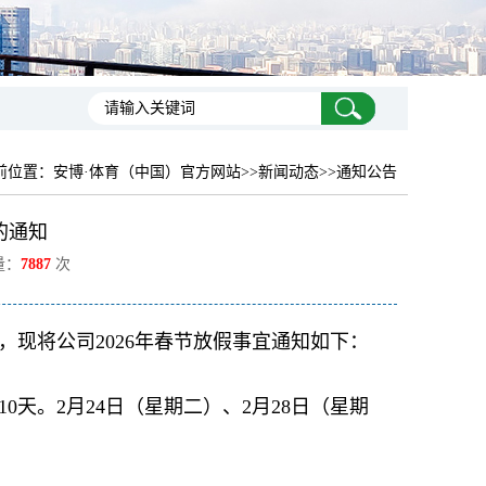
前位置：
安博·体育（中国）官方网站
>>新闻动态>>通知公告
的通知
量：
7887
次
，现将公司2026年春节放假事宜通知如下：
10天。2月24日（星期二）、2月28日（星期