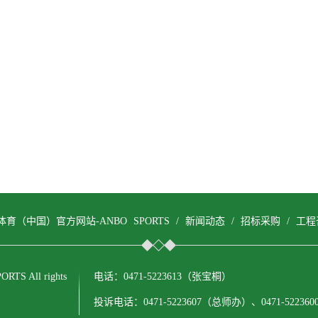
体育（中国）官方网站-ANBO SPORTS
/
新闻动态
/
招标采购
/
工程
S All rights
电话：0471-5223613（张宝桐）
投诉电话：0471-5223607（总师办）、0471-522