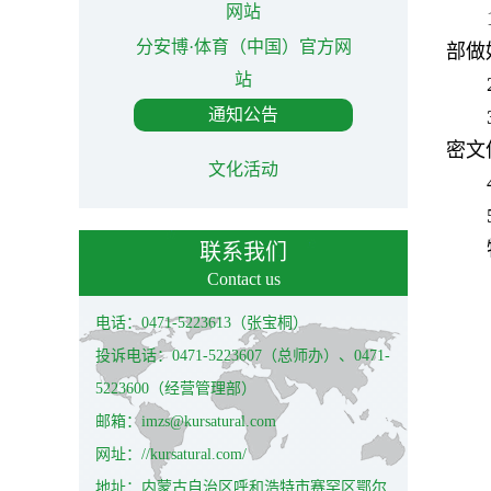
网站
分安博·体育（中国）官方网
部做
站
通知公告
密文
文化活动
联系我们
Contact us
电话：0471-5223613（张宝桐）
投诉电话：0471-5223607（总师办）、0471-
5223600（经营管理部）
邮箱：imzs@kursatural.com
网址：//kursatural.com/
地址：内蒙古自治区呼和浩特市赛罕区鄂尔