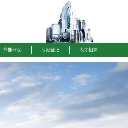
节能环保
专家登记
人才招聘