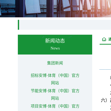
新闻动态
News
集团新闻
招标安博·体育（中国）官方
网站
节能安博·体育（中国）官方
网站
六）
项目安博·体育（中国）官方