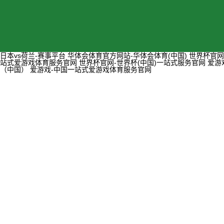
日本vs荷兰-赛事平台
华体会体育官方网站-华体会体育(中国)
世界杯官网
站式爱游戏体育服务官网
世界杯官网-世界杯(中国)一站式服务官网
爱游
（中国）
爱游戏-中国一站式爱游戏体育服务官网