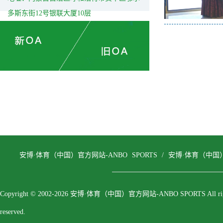
多斯东街12号银联大厦10层
安博·体育（中国）官方网站-ANBO SPORTS
/
安博·体育（中国）
Copyright © 2002-2026 安博·体育（中国）官方网站-ANBO SPORTS All rig
reserved.