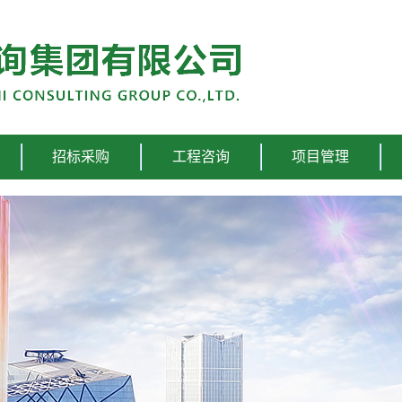
招标采购
工程咨询
项目管理