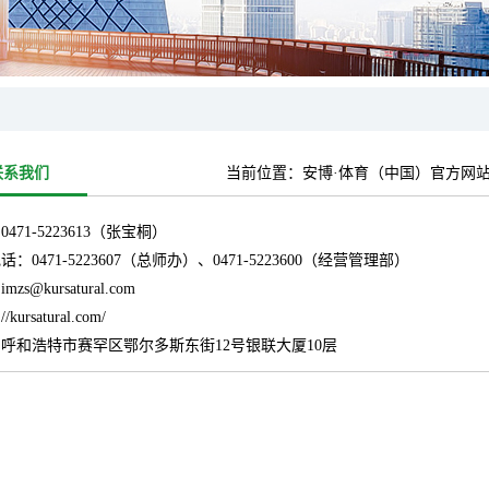
联系我们
当前位置：
安博·体育（中国）官方网
471-5223613（张宝桐）
：0471-5223607（总师办）、0471-5223600（经营管理部）
zs@kursatural.com
kursatural.com/
呼和浩特市赛罕区鄂尔多斯东街12号银联大厦10层