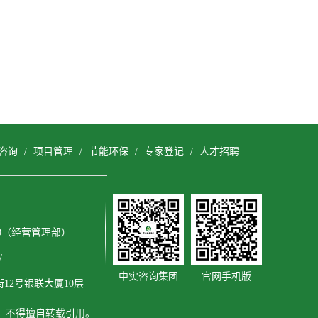
咨询
/
项目管理
/
节能环保
/
专家登记
/
人才招聘
3600（经营管理部）
/
中实咨询集团
官网手机版
2号银联大厦10层
可，不得擅自转载引用。