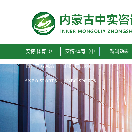
安博·体育（中国）官方网站
安博·体育（中
安博·体育（中
新闻动态
国）官方网站-
国）官方网站-
ANBO SPORTS
ANBO SPORTS