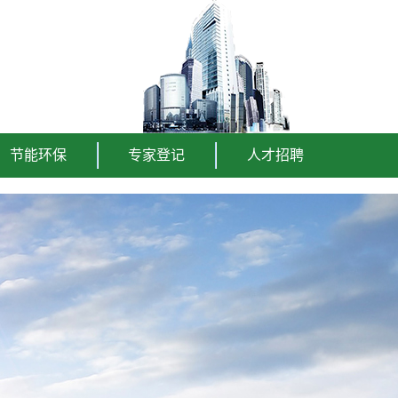
节能环保
专家登记
人才招聘