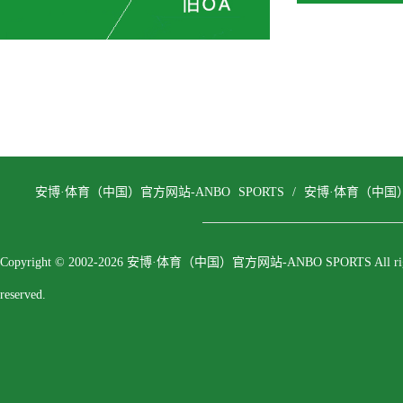
安博·体育（中国）官方网站-ANBO SPORTS
/
安博·体育（中国）
Copyright © 2002-2026 安博·体育（中国）官方网站-ANBO SPORTS All rig
reserved.