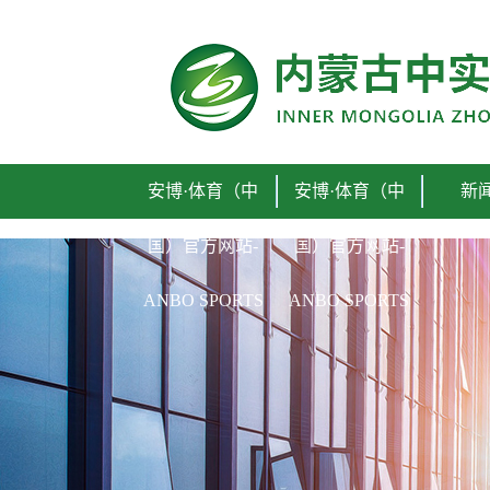
安博·体育（中国）官方网站
安博·体育（中
安博·体育（中
新
国）官方网站-
国）官方网站-
ANBO SPORTS
ANBO SPORTS