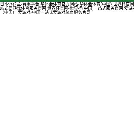
日本vs荷兰-赛事平台
华体会体育官方网站-华体会体育(中国)
世界杯官网
站式爱游戏体育服务官网
世界杯官网-世界杯(中国)一站式服务官网
爱游
（中国）
爱游戏-中国一站式爱游戏体育服务官网