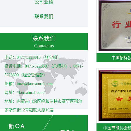
公司业绩
联系我们
联系我们
Contact us
电话：0471-5223613（张宝桐）
中国招标
投诉电话：0471-5223607（总师办）、0471-
5223600（经营管理部）
邮箱：imzs@kursatural.com
网址：//kursatural.com/
地址：内蒙古自治区呼和浩特市赛罕区鄂尔
多斯东街12号银联大厦10层
中国节能协会