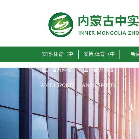
安博·体育（中国）官方网站
安博·体育（中
安博·体育（中
新
国）官方网站-
国）官方网站-
ANBO SPORTS
ANBO SPORTS