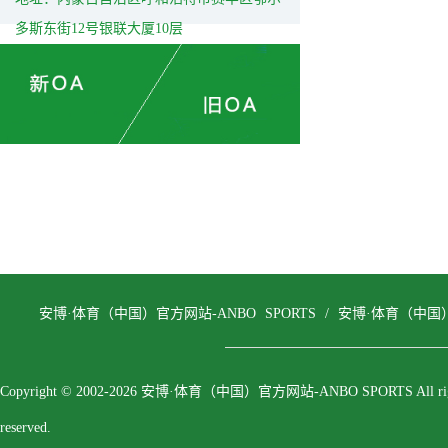
多斯东街12号银联大厦10层
安博·体育（中国）官方网站-ANBO SPORTS
/
安博·体育（中国）
Copyright © 2002-2026 安博·体育（中国）官方网站-ANBO SPORTS All rig
reserved.