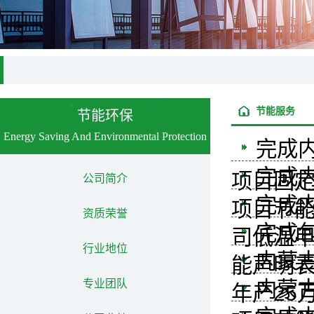
节能服务
节能环保
Energy Saving And Environmental Protection
完成
完成
项目固
公司简介
完成
项目节
资质荣誉
完成
司低温
行业地位
内蒙
能声明
专业团队
内蒙古
年产25