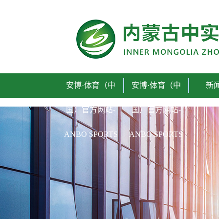
安博·体育（中国）官方网站
安博·体育（中
安博·体育（中
新
国）官方网站-
国）官方网站-
ANBO SPORTS
ANBO SPORTS