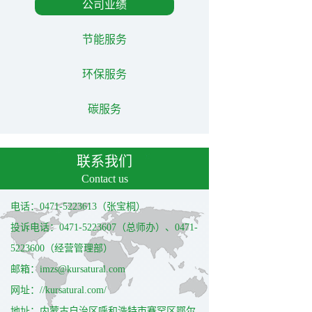
公司业绩
节能服务
环保服务
碳服务
联系我们
Contact us
电话：0471-5223613（张宝桐）
投诉电话：0471-5223607（总师办）、0471-
5223600（经营管理部）
邮箱：imzs@kursatural.com
网址：//kursatural.com/
地址：内蒙古自治区呼和浩特市赛罕区鄂尔