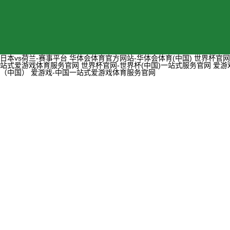
日本vs荷兰-赛事平台
华体会体育官方网站-华体会体育(中国)
世界杯官网
站式爱游戏体育服务官网
世界杯官网-世界杯(中国)一站式服务官网
爱游
（中国）
爱游戏-中国一站式爱游戏体育服务官网