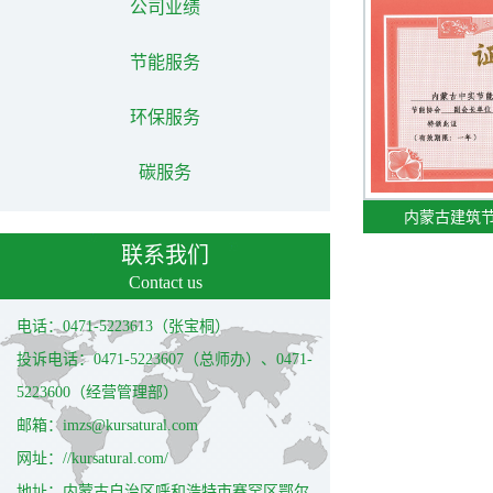
公司业绩
节能服务
环保服务
碳服务
内蒙古建筑
联系我们
Contact us
电话：0471-5223613（张宝桐）
投诉电话：0471-5223607（总师办）、0471-
5223600（经营管理部）
邮箱：imzs@kursatural.com
网址：//kursatural.com/
地址：内蒙古自治区呼和浩特市赛罕区鄂尔