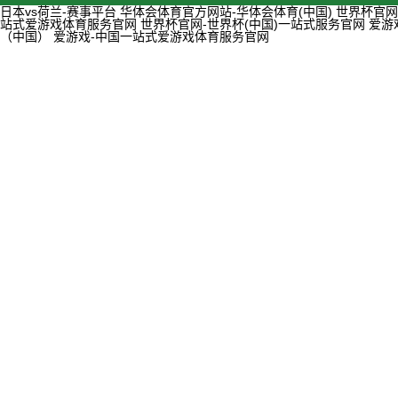
日本vs荷兰-赛事平台
华体会体育官方网站-华体会体育(中国)
世界杯官网
站式爱游戏体育服务官网
世界杯官网-世界杯(中国)一站式服务官网
爱游
（中国）
爱游戏-中国一站式爱游戏体育服务官网