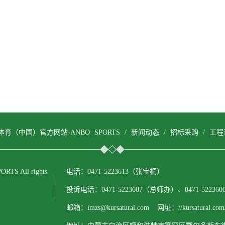
体育（中国）官方网站-ANBO SPORTS
/
新闻动态
/
招标采购
/
工程
S All rights
电话：0471-5223613（张宝桐）
投诉电话：0471-5223607（总师办）、0471-522
邮箱：imzs@kursatural.com 网址：//kursatural.com