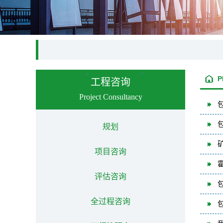
P
工程咨询
Project Consultancy
规划
项目咨询
评估咨询
全过程咨询