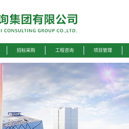
招标采购
工程咨询
项目管理