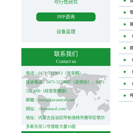
可行性研究
PPP咨询
设备监理
联系我们
Contact us
电话：0471-5223613（张宝桐）
投诉电话：0471-5223607（总师办）、0471-
5223600（经营管理部）
邮箱：imzs@kursatural.com
网址：//kursatural.com/
地址：内蒙古自治区呼和浩特市赛罕区鄂尔
多斯东街12号银联大厦10层