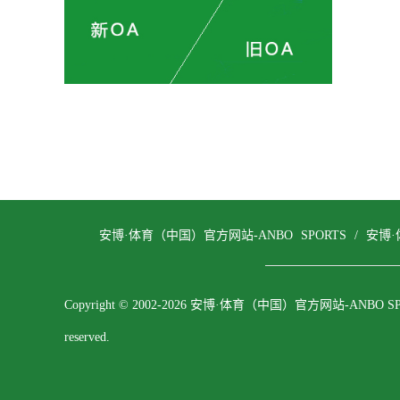
安博·体育（中国）官方网站-ANBO SPORTS
/
安博·
Copyright © 2002-2026 安博·体育（中国）官方网站-ANBO SPORT
reserved.