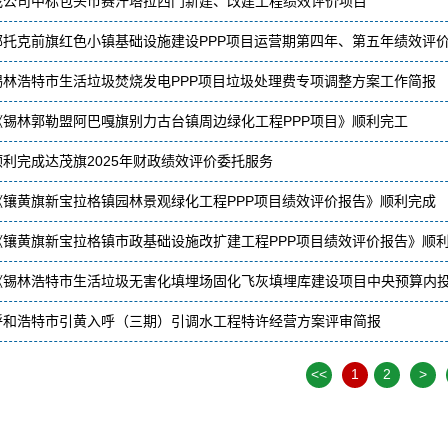
我公司中标包头市赛汗塔拉西门新建、改建工程绩效评价项目
鄂托克前旗红色小镇基础设施建设PPP项目运营期第四年、第五年绩效评
锡林浩特市生活垃圾焚烧发电PPP项目垃圾处理费专项调整方案工作简报
《锡林郭勒盟阿巴嘎旗别力古台镇周边绿化工程PPP项目》顺利完工
顺利完成达茂旗2025年财政绩效评价委托服务
《镶黄旗新宝拉格镇园林景观绿化工程PPP项目绩效评价报告》顺利完成
《镶黄旗新宝拉格镇市政基础设施改扩建工程PPP项目绩效评价报告》顺
《锡林浩特市生活垃圾无害化填埋场固化飞灰填埋库建设项目中央预算内
呼和浩特市引黄入呼（三期）引调水工程特许经营方案评审简报
<<
1
2
>