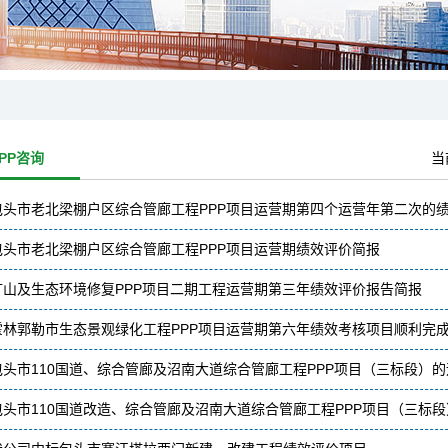
PP咨询
当
包头市老北梁棚户区综合管廊工程PPP项目运营期第四个运营年第二次的
包头市老北梁棚户区综合管廊工程PPP项目运营期绩效评价简报
矿山及生态环境修复PPP项目二期工程运营期第三年绩效评价报告简报
霍林郭勒市生态景观绿化工程PPP项目运营期第六年绩效考核项目顺利完
包头市110国道、综合管廊及沼南大道综合管廊工程PPP项目（三标段）
包头市110国道改造、综合管廊及沼南大道综合管廊工程PPP项目（三标段