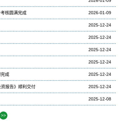
2026-01-09
价考核圆满完成
2026-01-09
2025-12-24
2025-12-24
2025-12-24
2025-12-24
利完成
2025-12-24
投资报告》顺利交付
2025-12-24
2025-12-08
>>